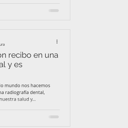
tura
ón recibo en una
al y es
todo mundo nos hacemos
a radiografía dental,
estra salud y...